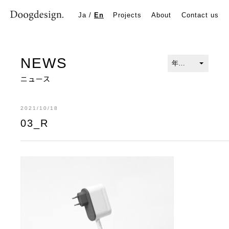
03_R
Ja
/
En
Projects
About
Contact us
NEWS
ニュース
2021/10/18
03_R