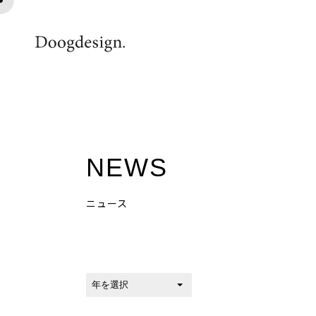
img_tokeidai
NEWS
ニュース